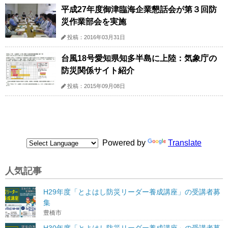
平成27年度御津臨海企業懇話会が第３回防
災作業部会を実施
投稿：2016年03月31日
台風18号愛知県知多半島に上陸：気象庁の
防災関係サイト紹介
投稿：2015年09月08日
Powered by
Translate
人気記事
H29年度「とよはし防災リーダー養成講座」の受講者募
集
豊橋市
H30年度「とよはし防災リーダー養成講座」の受講者募