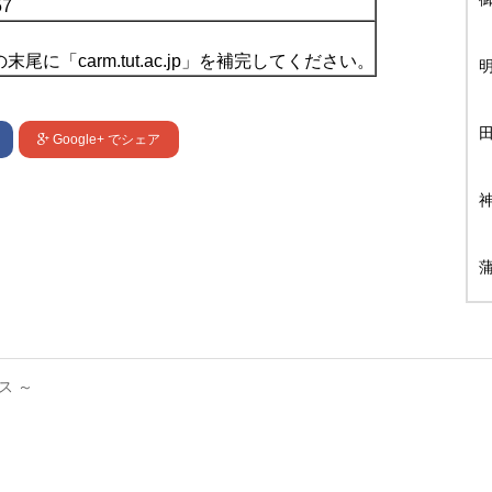
57
尾に「carm.tut.ac.jp」を補完してください。
Google+
でシェア
ス ～