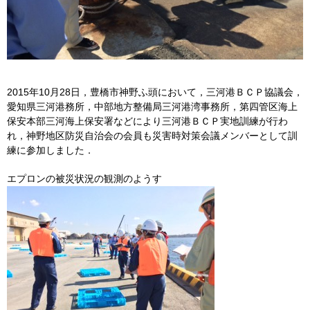
2015年10月28日，豊橋市神野ふ頭において，三河港ＢＣＰ協議会，
愛知県三河港務所，中部地方整備局三河港湾事務所，第四管区海上
保安本部三河海上保安署などにより三河港ＢＣＰ実地訓練が行わ
れ，神野地区防災自治会の会員も災害時対策会議メンバーとして訓
練に参加しました．
エプロンの被災状況の観測のようす