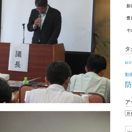
新
豊
そ
タ
BCP
動
防
ア