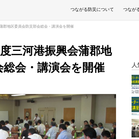
つながる防災について
つなが
会蒲郡地区委員会防災部会総会・講演会を開催
年度三河港振興会蒲郡地
会総会・講演会を開催
人