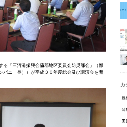
する「三河港振興会蒲郡地区委員会防災部会」（部
ンパニー長））が平成３０年度総会及び講演会を開
カ
豊
蒲
田