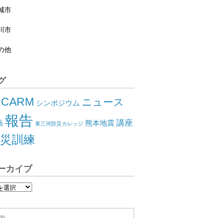
城市
川市
の他
グ
CARM
ニュース
シンポジウム
報告
講座
画
熊本地震
東三河防災カレッジ
災訓練
ーカイブ