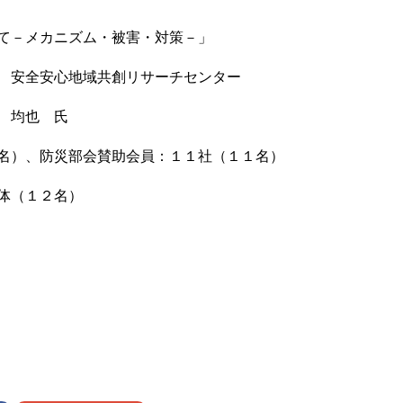
て－メカニズム・被害・対策－」
 安全安心地域共創リサーチセンター
 均也 氏
名）、防災部会賛助会員：１１社（１１名）
体（１２名）